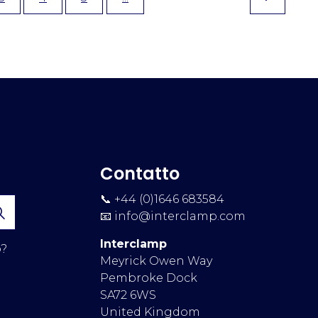
Contatto
📞 +44 (0)1646 683584
📧
info@interclamp.com
Interclamp
p?
Meyrick Owen Way
Pembroke Dock
SA72 6WS
United Kingdom