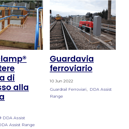
clamp®
Guardavia
tere
ferroviario
a di
10 Jun 2022
so alla
Guardrail Ferroviari
DDA Assist
la
Range
2
® DDA Assist
DDA Assist Range