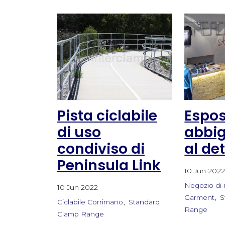
Pista ciclabile
Espos
di uso
abbi
condiviso di
al de
Peninsula Link
10 Jun 202
Negozio di 
10 Jun 2022
Garment
S
Ciclabile Corrimano
Standard
Range
Clamp Range