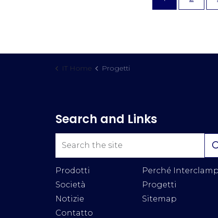
IT Home
Progetti
Search and Links
Prodotti
Perché Interclam
Società
Progetti
Notizie
Sitemap
Contatto