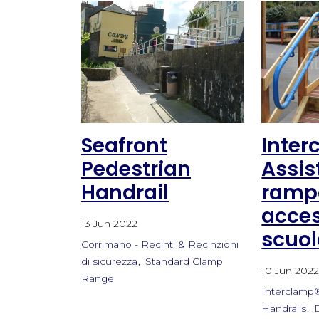
Seafront
Inter
Pedestrian
Assis
Handrail
ramp
acces
13 Jun 2022
scuo
Corrimano - Recinti & Recinzioni
di sicurezza
Standard Clamp
10 Jun 202
Range
Interclamp
Handrails